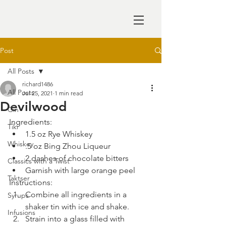
Post
All Posts
richard1486
All Posts
Jul 25, 2021
1 min read
Devilwood
Gin
Ingredients: 
Tiki
1.5 oz Rye Whiskey
Whiskey
.5 oz Bing Zhou Liqueur
2 dashes of chocolate bitters
Classics with a Twist
Garnish with large orange peel
Taktser
Instructions:
Combine all ingredients in a 
Syrups
shaker tin with ice and shake. 
Infusions
Strain into a glass filled with 