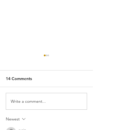
14 Comments
Lady Wu
Killing Them Softly
Write a comment...
Newest