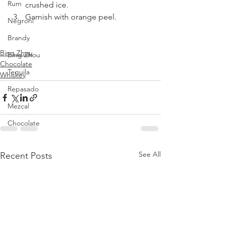
Rum
crushed ice.
Garnish with orange peel.
Negroni
Brandy
Bing Zhou
Bing Zhou
Chocolate
Tequila
Whiskey
Repasado
Mezcal
Chocolate
See All
Recent Posts