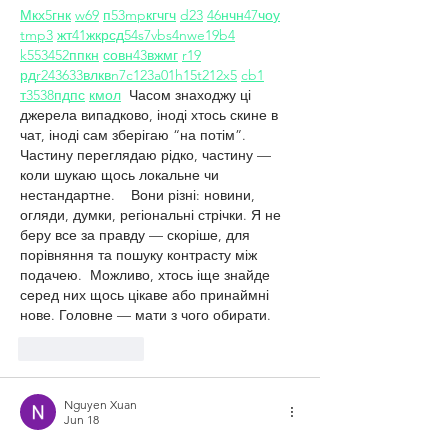
М
к
х
5
г
нк
w69
п
53
mp
кг
чг
ч
d23
46
н
чн
47
чо
у
tmp3
жт
41
ж
кр
сд
54
s7
vb
s4
nw
e19
b4
k55
34
52
пп
кн
с
о
вн
43
вж
мг
r19
рд
r24
36
33
вл
кв
n7
c123
a01
h15
t21
2x5
cb1
т
35
38
пд
пс
км
ол
  Часом знаходжу ці 
джерела випадково, іноді хтось скине в 
чат, іноді сам зберігаю “на потім”. 
Частину переглядаю рідко, частину — 
коли шукаю щось локальне чи 
нестандартне.    Вони різні: новини, 
огляди, думки, регіональні стрічки. Я не 
беру все за правду — скоріше, для 
порівняння та пошуку контрасту між 
подачею.  Можливо, хтось іще знайде 
серед них щось цікаве або принаймні 
нове. Головне — мати з чого обирати. 
Like
Reply
Nguyen Xuan
Jun 18