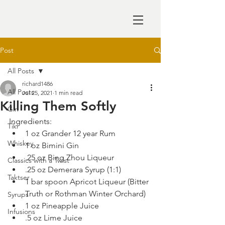
Post
All Posts
richard1486
All Posts
Jul 25, 2021
1 min read
Killing Them Softly
Gin
Ingredients: 
Tiki
1 oz Grander 12 year Rum
Whiskey
1 oz Bimini Gin
.25 oz Bing Zhou Liqueur
Classics with a Twist
.25 oz Demerara Syrup (1:1)
Taktser
1 bar spoon Apricot Liqueur (Bitter 
Truth or Rothman Winter Orchard)
Syrups
1 oz Pineapple Juice
Infusions
.5 oz Lime Juice