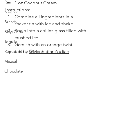
Rum
1 oz Coconut Cream
Instructions:
Negroni
Combine all ingredients in a 
Brandy
shaker tin with ice and shake. 
Strain into a collins glass filled with 
Bing Zhou
crushed ice.
Tequila
Garnish with an orange twist.
Repasado
Created by 
@
ManhattanZodiac
Mezcal
Chocolate