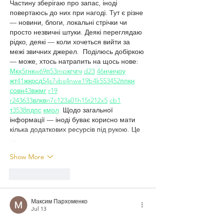
Частину зберігаю про запас, іноді 
повертаюсь до них при нагоді. Тут є різне 
— новини, блоги, локальні стрічки чи 
просто незвичні штуки. Деякі переглядаю 
рідко, деякі — коли хочеться вийти за 
межі звичних джерел.  Поділюсь добіркою 
— може, хтось натрапить на щось нове:  
М
к
х
5
г
нк
w69
п
53
mp
кг
чг
ч
d23
46
н
чн
чо
у
жт
41
ж
кр
сд
54
s7
vb
s4
nw
e19
b4
k55
34
52
пп
кн
с
о
вн
43
вж
мг
r19
r24
36
33
вл
кв
n7
c123
a01
h15
t21
2x5
cb1
т
35
38
пд
пс
км
ол
  Щодо загальної 
інформації — іноді буває корисно мати 
кілька додаткових ресурсів під рукою. Це 
…
Show More
Like
Reply
Максим Пархоменко
Jul 13