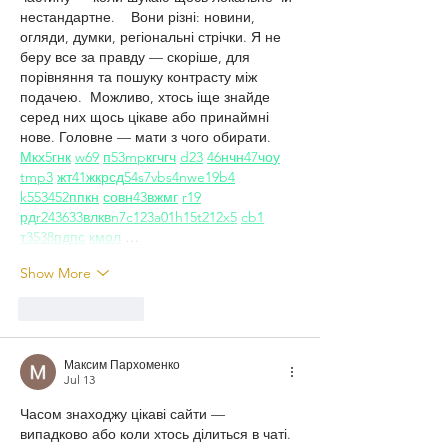
нестандартне.    Вони різні: новини, 
огляди, думки, регіональні стрічки. Я не 
беру все за правду — скоріше, для 
порівняння та пошуку контрасту між 
подачею.  Можливо, хтось іще знайде 
серед них щось цікаве або принаймні 
нове. Головне — мати з чого обирати.  
М
к
х
5
г
нк
w69
п
53
mp
кг
чг
ч
d23
46
н
чн
47
чо
у
tmp3
жт
41
ж
кр
сд
54
s7
vb
s4
nw
e19
b4
k55
34
52
пп
кн
с
о
вн
43
вж
мг
r19
рд
r24
36
33
вл
кв
n7
c123
a01
h15
t21
2x5
cb1
т
35
38
пд
пс
км
ол
 …
Show More
Like
Reply
Максим Пархоменко
Jul 13
Часом знаходжу цікаві сайти — 
випадково або коли хтось ділиться в чаті. 