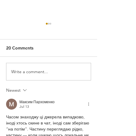
Devilwood
Ingredients: 1.5 oz Rye
Whiskey .5 oz Bing Zhou
20 Comments
Lady Wu
Liqueur 2 dashes of
chocolate bitters Garnish with
large orange peel
Write a comment...
Instructions:...
Newest
Максим Пархоменко
Jul 13
Часом знаходжу ці джерела випадково, 
іноді хтось скине в чат, іноді сам зберігаю 
“на потім”. Частину переглядаю рідко, 
частину — коли шукаю щось локальне чи 