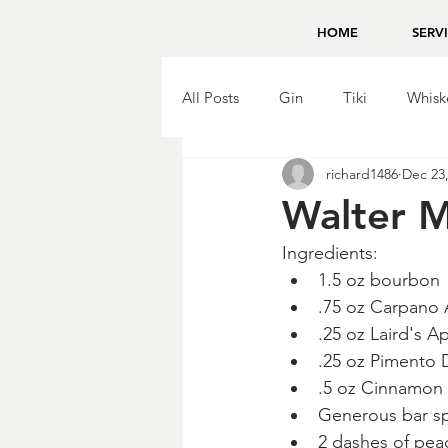
HOME
SERV
All Posts
Gin
Tiki
Whisk
richard1486
Dec 23
Brandy
Bing Zhou
Tequ
Walter M
Ingredients: 
1.5 oz bourbon
.75 oz Carpano 
.25 oz Laird's A
.25 oz Pimento
.5 oz Cinnamon 
Generous bar sp
2 dashes of pea