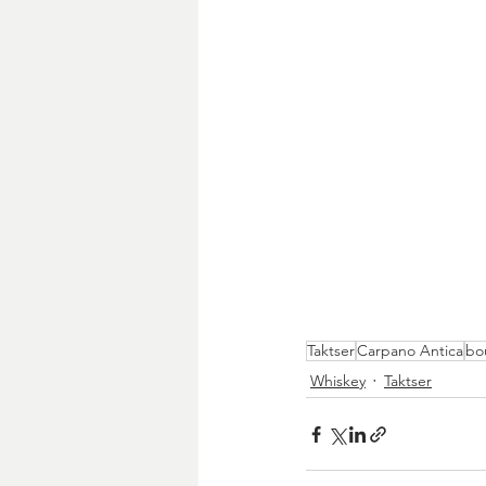
Taktser
Carpano Antica
bo
Whiskey
Taktser