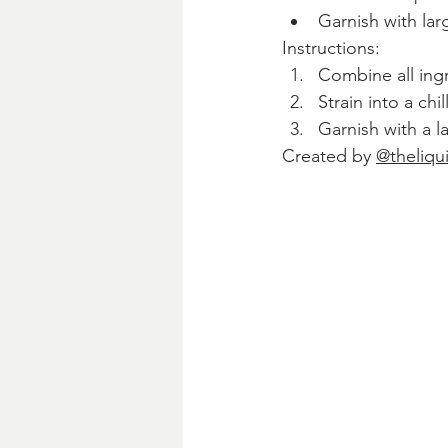
Garnish with la
Instructions:
Combine all ingre
Strain into a chi
Garnish with a l
Created by 
@theliqu