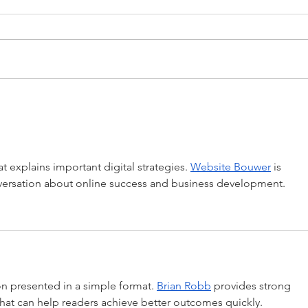
Ingredients: 1.5 oz Rye Whiskey .5
oz Bing Zhou Liqueur 2 dashes of
Two 
chocolate bitters Garnish with
large orange peel Instructions:...
t explains important digital strategies. 
Website Bouwer
 is 
versation about online success and business development.
n presented in a simple format. 
Brian Robb
 provides strong 
hat can help readers achieve better outcomes quickly.