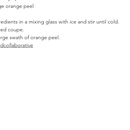
rge orange peel
dients in a mixing glass with ice and stir until cold. 
lled coupe.
arge swath of orange peel.
idcollaborative