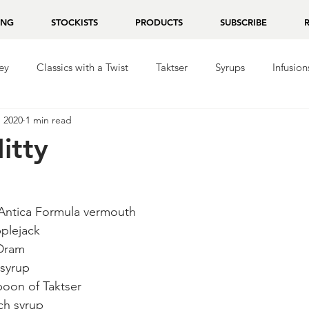
ING
STOCKISTS
PRODUCTS
SUBSCRIBE
ey
Classics with a Twist
Taktser
Syrups
Infusion
, 2020
1 min read
ila
Repasado
Mezcal
Chocolate
itty
Antica Formula vermouth
pplejack
 Dram
syrup
oon of Taktser
ch syrup