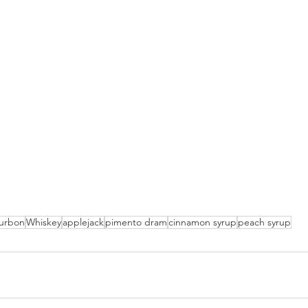
urbon
Whiskey
applejack
pimento dram
cinnamon syrup
peach syrup