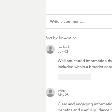
Eastern Plains
Write a comment...
Sort by:
Newest
padosih
Jun 03
Well-structured information tha
included within a broader con
Like
Reply
sysip
May 28
Clear and engaging informatio
benefits and useful guidance t